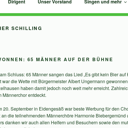
Dirigent
Unser Vorstand
Singen und mehr
ER SCHILLING
WONNEN: 65 MÄNNER AUF DER BÜHNE
m Schluss: 65 Männer sangen das Lied „Es gibt kein Bier au
t war die Wette mit Bürgermeister Albert Ungermann gewonne
tzelhausen haben damit jedoch noch weit mehr erreicht. Zahlre
m Männerchor entdeckt.
m 20. September in Eidengesäß war beste Werbung für den Ch
ht an die teilnehmenden Männerchöre Harmonie Biebergemünd
ers danken wir auch allen Helfern und Besuchern sowie den mu