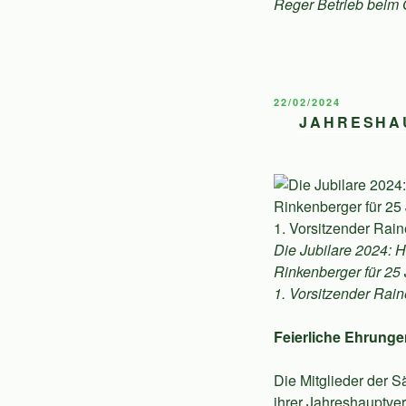
Reger Betrieb beim G
VERÖFFENTLICHT
22/02/2024
AM
JAHRESHA
Die Jubilare 2024: H
Rinkenberger für 2
1. Vorsitzender Rain
Feierliche Ehrunge
Die Mitglieder der S
ihrer Jahreshauptve