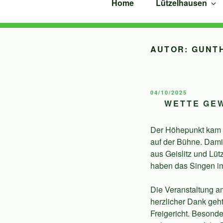
Home
Lützelhausen
Zum
Inhalt
springen
AUTOR:
GUNTH
VERÖFFENTLICHT
04/10/2025
AM
WETTE GE
Der Höhepunkt kam a
auf der Bühne. Dami
aus Geislitz und Lü
haben das Singen i
Die Veranstaltung a
herzlicher Dank ge
Freigericht. Besond