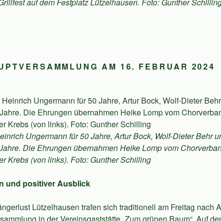
rillfest auf dem Festplatz Lützelhausen. Foto: Gunther Schilling
UPTVERSAMMLUNG AM 16. FEBRUAR 2024
einrich Ungermann für 50 Jahre, Artur Bock, Wolf-Dieter Behr 
5 Jahre. Die Ehrungen übernahmen Heike Lomp vom Chorverban
er Krebs (von links). Foto: Gunther Schilling
n und positiver Ausblick
ängerlust Lützelhausen trafen sich traditionell am Freitag nach
rsammlung in der Vereinsgaststätte „Zum grünen Baum“. Auf 