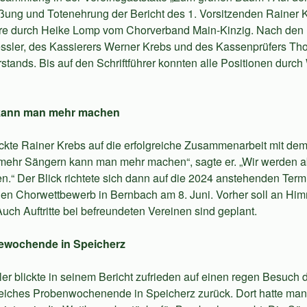
ung und Totenehrung der Bericht des 1. Vorsitzenden Rainer 
re durch Heike Lomp vom Chorverband Main-Kinzig. Nach den 
essler, des Kassierers Werner Krebs und des Kassenprüfers T
tands. Bis auf den Schriftführer konnten alle Positionen durc
 kann man mehr machen
lickte Rainer Krebs auf die erfolgreiche Zusammenarbeit mit d
it mehr Sängern kann man mehr machen“, sagte er. „Wir werden a
en.“ Der Blick richtete sich dann auf die 2024 anstehenden Termi
en Chorwettbewerb in Bernbach am 8. Juni. Vorher soll an Himm
. Auch Auftritte bei befreundeten Vereinen sind geplant.
bewochende in Speicherz
ler blickte in seinem Bericht zufrieden auf einen regen Besuch
greiches Probenwochenende in Speicherz zurück. Dort hatte m