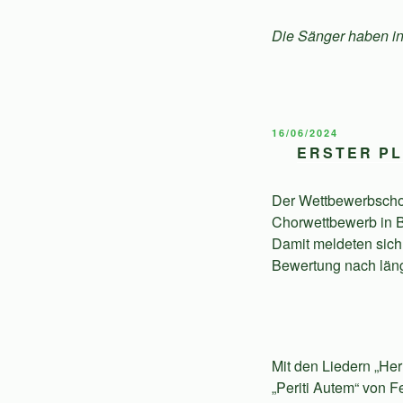
Die Sänger haben in 
VERÖFFENTLICHT
16/06/2024
AM
ERSTER PL
Der Wettbewerbschor
Chorwettbewerb in B
Damit meldeten sich 
Bewertung nach län
Mit den Liedern „Her
„Periti Autem“ von 