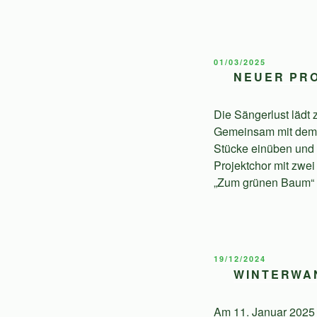
VERÖFFENTLICHT
01/03/2025
AM
NEUER PRO
Die Sängerlust lädt
Gemeinsam mit dem M
Stücke einüben und 
Projektchor mit zwe
„Zum grünen Baum“ i
VERÖFFENTLICHT
19/12/2024
AM
WINTERWA
Am 11. Januar 2025 