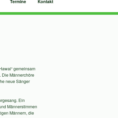
Termine
Kontakt
f Hawai“ gemeinsam
n. Die Männerchöre
iche neue Sänger
orgesang. Ein
 und Männerstimmen
tigen Männern, die