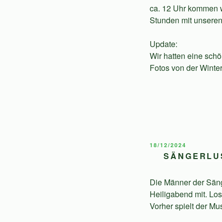
ca. 12 Uhr kommen w
Stunden mit unseren
Update:
Wir hatten eine sch
Fotos von der Wint
VERÖFFENTLICHT
18/12/2024
AM
SÄNGERLU
Die Männer der Säng
Heiligabend mit. Lo
Vorher spielt der Mu