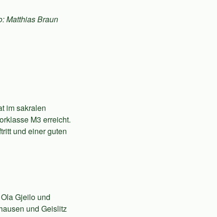
o: Matthias Braun
t im sakralen
rklasse M3 erreicht.
ritt und einer guten
 Ola Gjeilo und
hausen und Geislitz