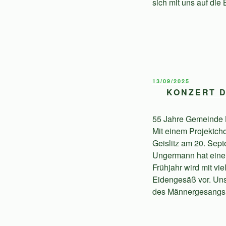
sich mit uns auf die
VERÖFFENTLICHT
13/09/2025
AM
KONZERT D
55 Jahre Gemeinde L
Mit einem Projektch
Geislitz am 20. Sep
Ungermann hat einen 
Frühjahr wird mit vi
Eidengesäß vor. Un
des Männergesangs.