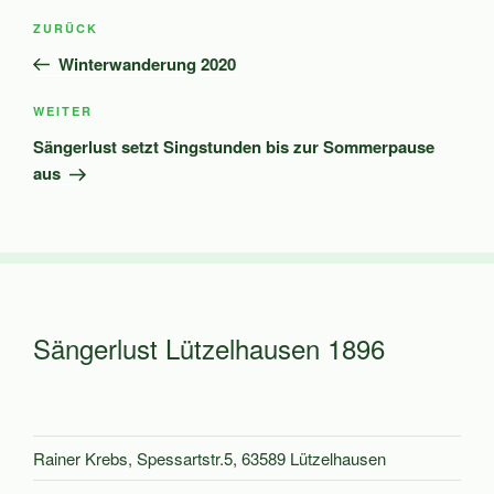
Beitragsnavigation
Vorheriger
ZURÜCK
Beitrag
Winterwanderung 2020
Nächster
WEITER
Beitrag
Sängerlust setzt Singstunden bis zur Sommerpause
aus
Sängerlust Lützelhausen 1896
Rainer Krebs, Spessartstr.5, 63589 Lützelhausen