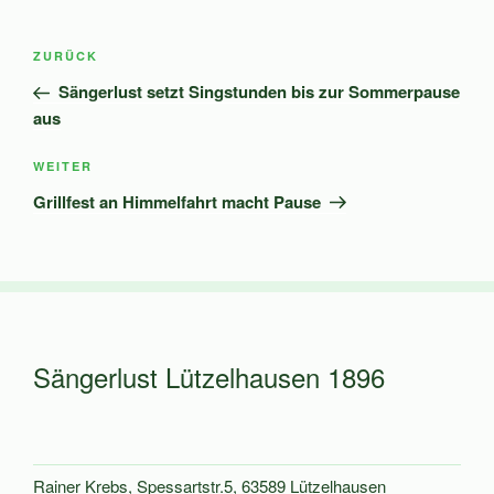
Beitragsnavigation
Vorheriger
ZURÜCK
Beitrag
Sängerlust setzt Singstunden bis zur Sommerpause
aus
Nächster
WEITER
Beitrag
Grillfest an Himmelfahrt macht Pause
Sängerlust Lützelhausen 1896
Rainer Krebs, Spessartstr.5, 63589 Lützelhausen