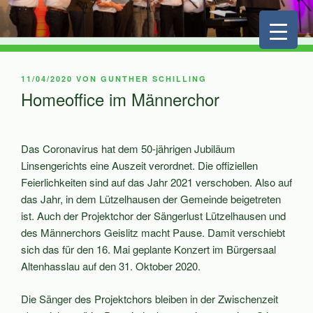
Zum
Inhalt
springen
VERÖFFENTLICHT
11/04/2020
VON
GUNTHER SCHILLING
AM
Homeoffice im Männerchor
Das Coronavirus hat dem 50-jährigen Jubiläum
Linsengerichts eine Auszeit verordnet. Die offiziellen
Feierlichkeiten sind auf das Jahr 2021 verschoben. Also auf
das Jahr, in dem Lützelhausen der Gemeinde beigetreten
ist. Auch der Projektchor der Sängerlust Lützelhausen und
des Männerchors Geislitz macht Pause. Damit verschiebt
sich das für den 16. Mai geplante Konzert im Bürgersaal
Altenhasslau auf den 31. Oktober 2020.
Die Sänger des Projektchors bleiben in der Zwischenzeit