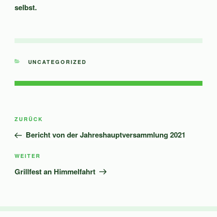
selbst.
KATEGORIEN
UNCATEGORIZED
Beitragsnavigation
Vorheriger
ZURÜCK
Beitrag
Bericht von der Jahreshauptversammlung 2021
Nächster
WEITER
Beitrag
Grillfest an Himmelfahrt